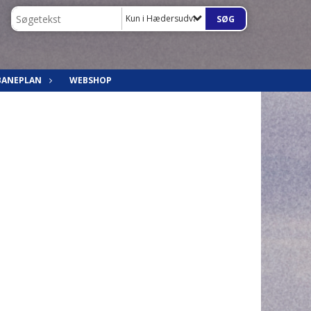
Kun i Hædersudvalg
BANEPLAN
WEBSHOP